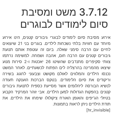
3.7.12 משט ומסיבת
סיום לימודים לבוגרים
אירוע מסיבת סיום לימודים לבוגרי גיבורים קטנים, הינו אירוע
מיוחד עם חוויות בלתי נשכחות לילדים. בוגרים בני 21 שיוצאים
לחיים עם הרבה סימני שאלה. ביום זה עוטפת אותם תנועת
גיבורים קטנים עם הרבה חום, אהבה ושמחה. למשימה נרתמו
צוותי סקיפרים מתנדבים שהשיטו 26 יאכטות ו-2 סירות מנוע
שיצאו מהמרינה בהרצליה לים הפתוח לכשעתיים. לאחר המשט
נכנסו הילדים והמלווים לאולם מקושט וצבעוני לחגוג בשירה
וריקודים את סיום הלימודים. בטקס הברכות הוענקה תעודה
לנשיא הבורסה ליהלומים אשר מסייעת כספית לתנועת גיבורים
קטנים בהפקות הגדולות למען הילדים. אבי זוהר המרקיד הקבוע
בטיולי הג'יפים והאומן האורח ציקולולו שימחו את הילדים. את
תודת הילדים ניתן לראות בתמונות.
[hr_invisible]