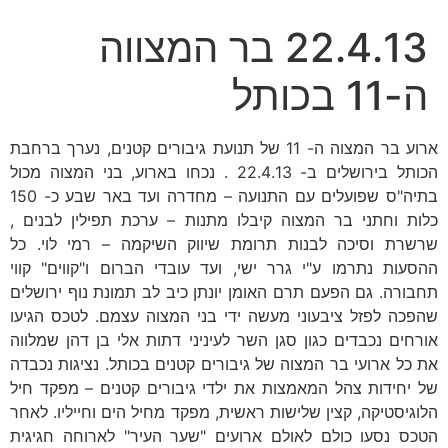
22.4.13 בר המצווה
ה-11 בכותל
ארוע בר המצוה ה- 11 של תנועת גיבורים קטנים, נערך ברחבת
הכותל בירושלים ב- 22.4.13 . נכחו בארוע, בני המצוה מכול
בתיה"ס שפועלים עם התנועה – מחדרה ועד באר שבע כ- 150
כלות וחתני בר המצוה קיבלו מתנות – ערכת תפילין לבנים ,
שרשרת וסיכה לבנות תרומת שיווק השיקמה – רמי לוי. כל
ההסעות נתרמו ע"י גרר ישי, ועד עובדי הברום ו"קווים" קווי
תחבורה. גם הפעם תרם האומן יונתן כיב לב תמונת נוף ירושלים
שהפכה לפזל ציבעוני מעשה ידי בני המצוה עצמם. לטכס הגיעו
אורחים נכבדים כגון סגן השר לעיניני דתות אלי בן דהן שמלווה
את כל ארועי בר המצוה של גיבורים קטנים בכותל. נציגות נכבדה
של יחידות צהל המאמצות את ילדי גיבורים קטנים – מפקד חיל
הלוגיסטיקה, קצין שלישות ראשית, מפקד מחיל הים וחייליו. לאחר
הטכס נסעו כולם לאולם ארועים "שער העיר" לארוחה חגיגית