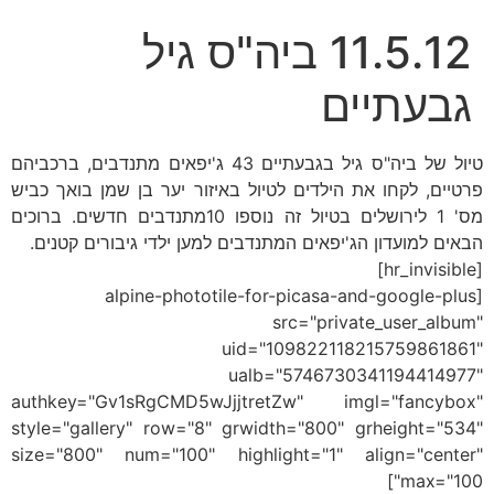
11.5.12 ביה"ס גיל
גבעתיים
טיול של ביה"ס גיל בגבעתיים 43 ג'יפאים מתנדבים, ברכביהם
פרטיים, לקחו את הילדים לטיול באיזור יער בן שמן בואך כביש
מס' 1 לירושלים בטיול זה נוספו 10מתנדבים חדשים. ברוכים
הבאים למועדון הג'יפאים המתנדבים למען ילדי גיבורים קטנים.
[hr_invisible]
[alpine-phototile-for-picasa-and-google-plus
src="private_user_album"
uid="109822118215759861861"
ualb="5746730341194414977"
authkey="Gv1sRgCMD5wJjjtretZw" imgl="fancybox"
style="gallery" row="8" grwidth="800" grheight="534"
size="800" num="100" highlight="1" align="center"
max="100"]