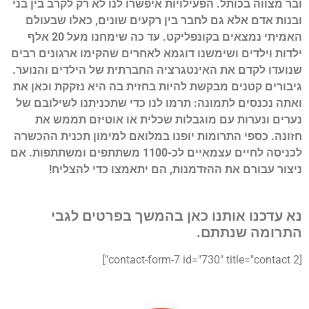
ובר מצווה בכותל. הפעילויות איפשרו לנו לא רק לקרב בין בני
ובנות אדם אלא גם לחבר בין רקעים שונים, כאלו שבעולם
האמיתי נמצאים בקונפליקט. עד כה שימחנו מעל 20 אלף
ילדות וילדים ושימשנו דוגמא לאחרים שהקימו ארגונים רבים
שנועדו לקדם את האינטגרציה החברתית של הילדים והנוער.
גיבורים קטנים מבקשת להיות בחזית בה היא נזקקת וכאן את
ואתה נכנסים לתמונה: תרמו לנו כדי שתכניתנו לשילובם של
נערים ונערות עם מוגבלות שכלית או אוטיזם תממש את
חזונה. כספי התרומות יופנו במלואם למימון תכנית ההכשרה
לכניסה לחיים עצמאיים לכ-1100 משתתפים ומשתתפות. אם
ניצור עבורם את ההזדמנות, הם יתאמצו כדי להצליח!
נא עדכנו אותנו כאן בהמשך בפרטים לגבי
התרומה שנתתם.
[contact-form-7 id="730" title="contact 2"]