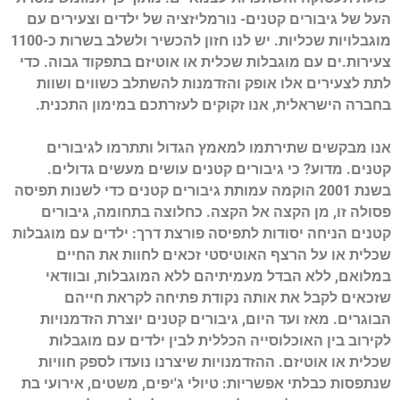
העל של גיבורים קטנים- נורמליזציה של ילדים וצעירים עם
מוגבלויות שכליות. יש לנו חזון להכשיר ולשלב בשרות כ-1100
צעירות.ים עם מוגבלות שכלית או אוטיזם בתפקוד גבוה. כדי
לתת לצעירים אלו אופק והזדמנות להשתלב כשווים ושוות
בחברה הישראלית, אנו זקוקים לעזרתכם במימון התכנית.
אנו מבקשים שתירתמו למאמץ הגדול ותתרמו לגיבורים
קטנים. מדוע? כי גיבורים קטנים עושים מעשים גדולים.
בשנת 2001 הוקמה עמותת גיבורים קטנים כדי לשנות תפיסה
פסולה זו, מן הקצה אל הקצה. כחלוצה בתחומה, גיבורים
קטנים הניחה יסודות לתפיסה פורצת דרך: ילדים עם מוגבלות
שכלית או על הרצף האוטיסטי זכאים לחוות את החיים
במלואם, ללא הבדל מעמיתיהם ללא המוגבלות, ובוודאי
שזכאים לקבל את אותה נקודת פתיחה לקראת חייהם
הבוגרים. מאז ועד היום, גיבורים קטנים יוצרת הזדמנויות
לקירוב בין האוכלוסייה הכללית לבין ילדים עם מוגבלות
שכלית או אוטיזם. ההזדמנויות שיצרנו נועדו לספק חוויות
שנתפסות כבלתי אפשריות: טיולי ג'יפים, משטים, אירועי בת