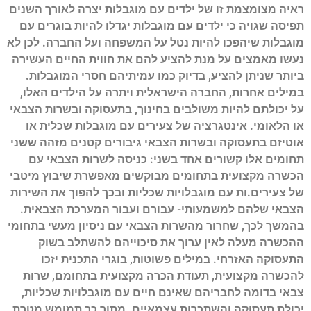
ראיה מצומצמת זו של ילדים עם מוגבלות יצרה לאורך השנים
תפיסה שגויה כי ילדים עם מוגבלות יגדלו להיות בוגרים עם
מוגבלות שיהפכו להיות נטל על המשפחה ועל החברה. לכן לא
נעשו מאמצים על מנת להציע להם את חווית החיים העשירה
ביותר שניתן להציע, בדיוק כמו עמיתיהם חסרי המוגבלות.
במילים אחרות, החברה הישראלית ויתרה על הילדים האלו,
על יכולתם להיות משולבים בחינוך, בתעסוקה ובשרות הצבאי
או הלאומי. אינטגרציה של צעירים עם מוגבלות שכלית או
אוטיזם בתעסוקה ובשרות הצבאי גיבורים קטנים מזהה ששני
תחומים אלו קשורים אחד בשני: כניסה לשרות הצבאי עם
הכשרה מקצועית בתחומים מבוקשים מאפשרת שיבוץ מיטבי
של צעירים.ות עם מוגבלויות שכליות ובכך להפוך את השירות
הצבאי שלהם למשמעותי- עבורם ועבור המערכת הצבאית.
בהמשך לכך, שחרור מהשרות הצבאי עם ניסיון מעשי בתחומי
ההכשרה מעלה לאין ערוך את סיכוייהם להשתלב בשוק
התעסוקה האזרחי. במילים פשוטות, בוגרי התכנית יזכו
להכשרה מקצועית, תעודת הכרה מקצועית בתחומם, שרות
צבאי בדומה לחבריהם שאינם חיים עם מוגבלויות שכליות,
יכולת תעסוקה והשתכרות עצמאיים. מתוך כך תמומש מטרת